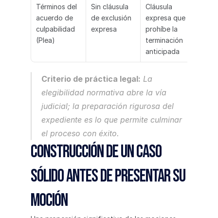
Términos del 
Sin cláusula 
Cláusula 
acuerdo de 
de exclusión 
expresa que 
culpabilidad 
expresa
prohíbe la 
(Plea)
terminación 
anticipada
Criterio de práctica legal:
 La 
elegibilidad normativa abre la vía 
judicial; la preparación rigurosa del 
expediente es lo que permite culminar 
el proceso con éxito.
Construcción de un caso 
sólido antes de presentar su 
moción