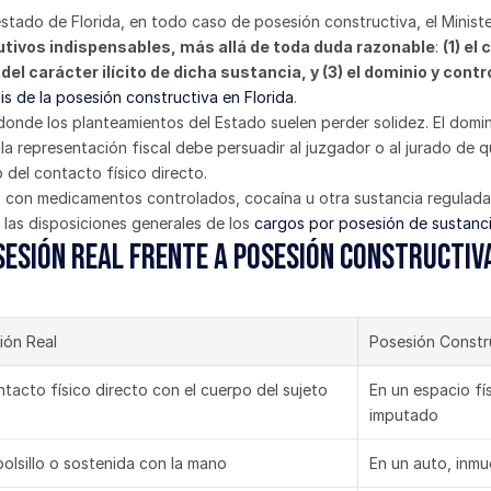
estado de Florida, en todo caso de posesión constructiva, el Minist
tivos indispensables, más allá de toda duda razonable
: 
(1) el
del carácter ilícito de dicha sustancia, y (3) el dominio y cont
sis de la posesión constructiva en Florida
.
donde los planteamientos del Estado suelen perder solidez. El domin
e la representación fiscal debe persuadir al juzgador o al jurado de
 del contacto físico directo.
 con medicamentos controlados, cocaína u otra sustancia regulada, 
as disposiciones generales de los 
cargos por posesión de sustanci
esión real frente a posesión constructiv
ión Real
Posesión Constr
ntacto físico directo con el cuerpo del sujeto
En un espacio fís
imputado
bolsillo o sostenida con la mano
En un auto, inmu