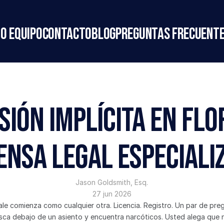
o equipo
Contacto
Blog
Preguntas frecuent
sión Implícita en Flor
ensa Legal Especiali
Jason Goldsmith, Esq.
27 jun 2026
e comienza como cualquier otra. Licencia. Registro. Un par de pregu
sca debajo de un asiento y encuentra narcóticos. Usted alega que no 