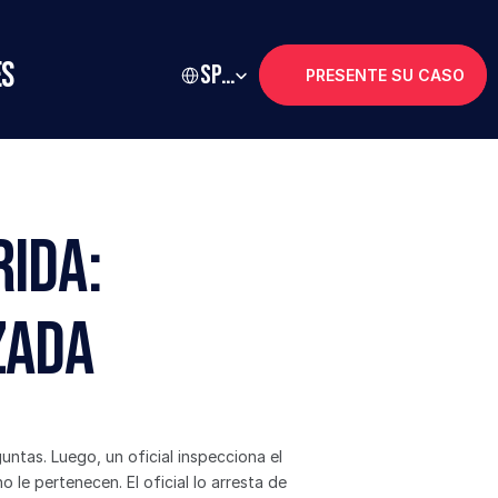
Select Language
es
Spanish
PRESENTE SU CASO
ida: 
zada
ntas. Luego, un oficial inspecciona el 
le pertenecen. El oficial lo arresta de 