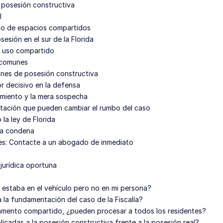
a posesión constructiva
l
aso de espacios compartidos
esión en el sur de la Florida
e uso compartido
 comunes
ones de posesión constructiva
r decisivo en la defensa
cimiento y la mera sospecha
utación que pueden cambiar el rumbo del caso
la ley de Florida
na condena
les: Contacte a un abogado de inmediato
jurídica oportuna
 estaba en el vehículo pero no en mi persona?
a la fundamentación del caso de la Fiscalía?
tamento compartido, ¿pueden procesar a todos los residentes?
licadas a la posesión constructiva frente a la posesión real?