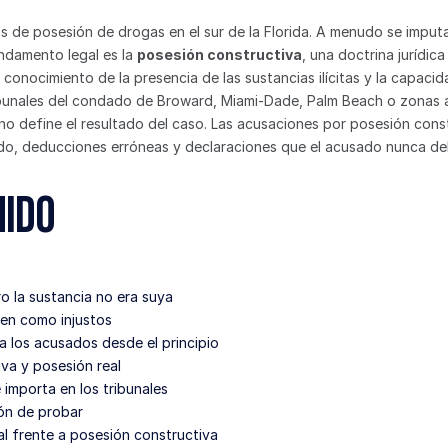
 de posesión de drogas en el sur de la Florida. A menudo se imput
undamento legal es la 
posesión constructiva
, una doctrina jurídica
onocimiento de la presencia de las sustancias ilícitas y la capacida
ribunales del condado de Broward, Miami-Dade, Palm Beach o zonas 
no define el resultado del caso. Las acusaciones por posesión const
o, deducciones erróneas y declaraciones que el acusado nunca debió 
nido
o la sustancia no era suya
ben como injustos
 a los acusados desde el principio
iva y posesión real
importa en los tribunales
ción de probar
l frente a posesión constructiva