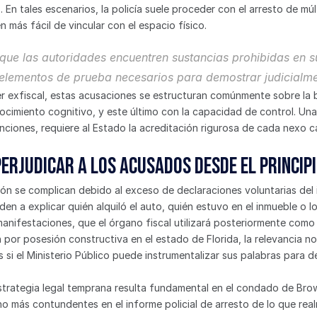
En tales escenarios, la policía suele proceder con el arresto de múlt
 más fácil de vincular con el espacio físico.
que las autoridades encuentren sustancias prohibidas en su
 elementos de prueba necesarios para demostrar judicialme
 exfiscal, estas acusaciones se estructuran comúnmente sobre la ba
nocimiento cognitivo, y este último con la capacidad de control. Un
nciones, requiere al Estado la acreditación rigurosa de cada nexo ca
erjudicar a los acusados desde el princip
ón se complican debido al exceso de declaraciones voluntarias del 
n a explicar quién alquiló el auto, quién estuvo en el inmueble o lo
anifestaciones, que el órgano fiscal utilizará posteriormente como
 por posesión constructiva en el estado de Florida, la relevancia no 
s si el Ministerio Público puede instrumentalizar sus palabras para d
strategia legal temprana resulta fundamental en el condado de Browa
más contundentes en el informe policial de arresto de lo que realme