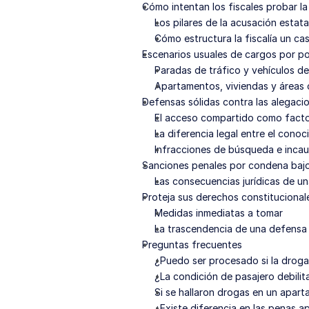
Cómo intentan los fiscales probar l
Los pilares de la acusación estata
Cómo estructura la fiscalía un c
Escenarios usuales de cargos por pos
Paradas de tráfico y vehículos d
Apartamentos, viviendas y áreas
Defensas sólidas contra las alegaci
El acceso compartido como facto
La diferencia legal entre el cono
Infracciones de búsqueda e inca
Sanciones penales por condena bajo 
Las consecuencias jurídicas de u
Proteja sus derechos constituciona
Medidas inmediatas a tomar
La trascendencia de una defensa 
Preguntas frecuentes
¿Puedo ser procesado si la droga
¿La condición de pasajero debilit
Si se hallaron drogas en un apar
¿Existe diferencia en las penas ap