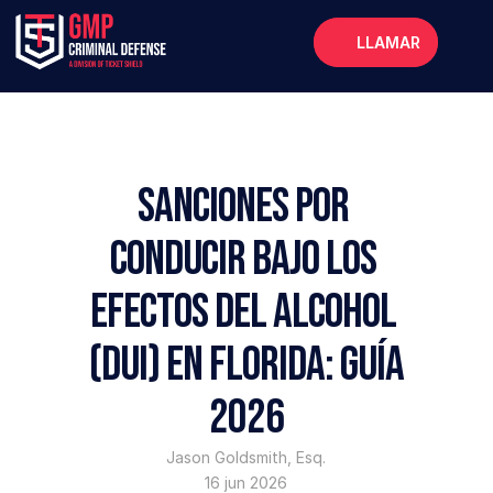
LLAMAR
Inicio
Acerca de
Servicios
Sanciones por 
Preguntas frecuentes
conducir bajo los 
Blog
efectos del alcohol 
(DUI) en Florida: Guía 
2026
Jason Goldsmith, Esq.
16 jun 2026