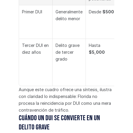
Primer DUI
Generalmente 
Desde 
$500
Sujeto
delito menor
pena 
prisi
Tercer DUI en 
Delito grave 
Hasta 
Hasta
diez años
de tercer 
$5,000
años
grado
Aunque este cuadro ofrece una síntesis, ilustra 
con claridad lo indispensable: Florida no 
procesa la reincidencia por DUI como una mera 
contravención de tráfico.
Cuándo un DUI se convierte en un 
delito grave