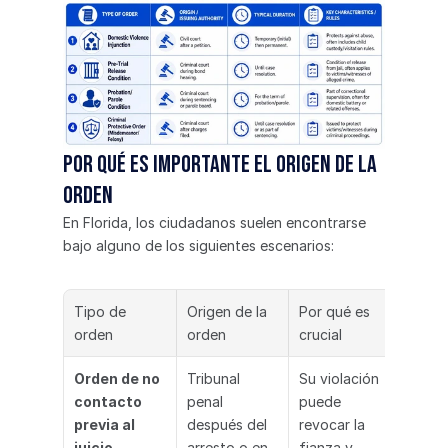
Por qué es importante el origen de la 
orden
En Florida, los ciudadanos suelen encontrarse 
bajo alguno de los siguientes escenarios:
Tipo de 
Origen de la 
Por qué es 
orden
orden
crucial
Orden de no 
Tribunal 
Su violación 
contacto 
penal 
puede 
previa al 
después del 
revocar la 
juicio
arresto o en 
fianza y 