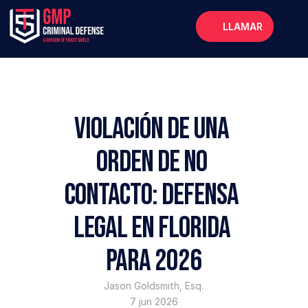
LLAMAR
Inicio
Acerca de
Servicios
Violación de una 
Preguntas frecuentes
orden de no 
Blog
contacto: defensa 
legal en Florida 
para 2026
Jason Goldsmith, Esq.
7 jun 2026