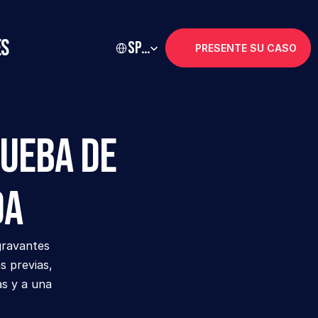
Select Language
es
Spanish
PRESENTE SU CASO
ueba de 
da
ravantes 
 previas, 
s y a una 