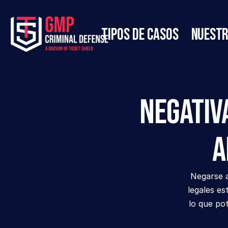
Tipos de casos
Nuestr
Negativ
a
Negarse a
legales es
lo que po