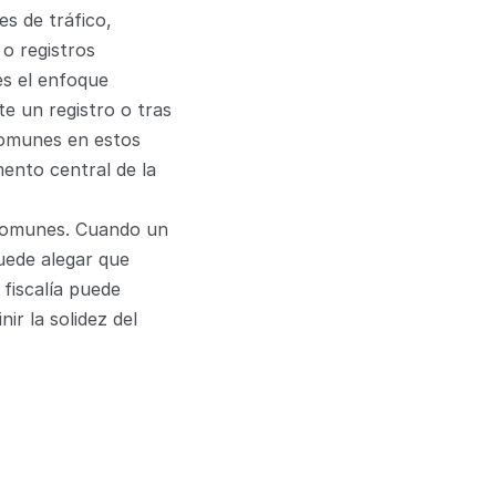
s de tráfico, 
o registros 
s el enfoque 
e un registro o tras 
comunes en estos 
ento central de la 
 comunes. Cuando un 
uede alegar que 
fiscalía puede 
r la solidez del 