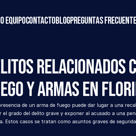
o equipo
Contacto
Blog
Preguntas frecuent
litos Relacionados c
ego y Armas en Flor
resencia de un arma de fuego puede dar lugar a una recalif
 el grado del delito grave y exponer al acusado a una pen
ia. Estos casos se tratan como asuntos graves de segurida