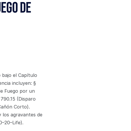
ego de 
ajo el Capítulo 
cia incluyen: § 
e Fuego por un 
790.15 (Disparo 
Cañón Corto). 
y los agravantes de 
0–20–Life).