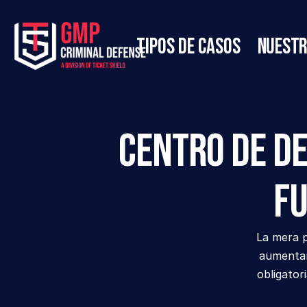
Tipos de casos
Nuestr
Centro de De
Fu
La mera p
aumentar
obligator