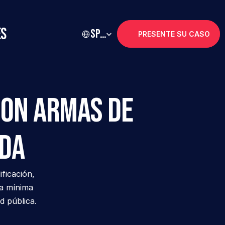
Select Language
es
Spanish
PRESENTE SU CASO
on Armas de 
ida
icación, 
a mínima 
d pública.