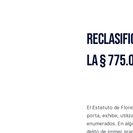
Reclasifi
la § 775.
El Estatuto de Flori
porta, exhibe, utili
enumerados. En algu
delito de primer gra