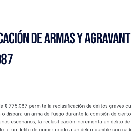
cación de Armas y Agravante
087
da § 775.087 permite la reclasificación de delitos graves c
za o dispara un arma de fuego durante la comisión de ciertos
nos escenarios, la reclasificación incrementa un delito de
do, o un delito de primer grado a un delito punible con cad