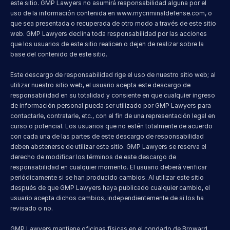
este sitio. GMP Lawyers no asumirá responsabilidad alguna por el 
uso de la información contenida en 
www.mycriminaldefense.com
, o 
que sea presentada o recuperada de otro modo a través de este sitio 
web. GMP Lawyers declina toda responsabilidad por las acciones 
que los usuarios de este sitio realicen o dejen de realizar sobre la 
base del contenido de este sitio.
Este descargo de responsabilidad rige el uso de nuestro sitio web; al 
utilizar nuestro sitio web, el usuario acepta este descargo de 
responsabilidad en su totalidad y consiente en que cualquier ingreso 
de información personal pueda ser utilizado por GMP Lawyers para 
contactarle, contratarle, etc., con el fin de una representación legal en 
curso o potencial. Los usuarios que no estén totalmente de acuerdo 
con cada una de las partes de este descargo de responsabilidad 
deben abstenerse de utilizar este sitio. GMP Lawyers se reserva el 
derecho de modificar los términos de este descargo de 
responsabilidad en cualquier momento. El usuario deberá verificar 
periódicamente si se han producido cambios. Al utilizar este sitio 
después de que GMP Lawyers haya publicado cualquier cambio, el 
usuario acepta dichos cambios, independientemente de si los ha 
revisado o no.
GMP Lawyers mantiene oficinas físicas en el condado de Broward, 